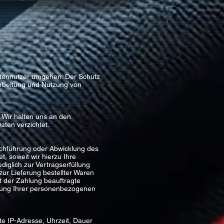
itennutzer umgehen. Der Schutz
arbeitung und Nutzung von
 Wir halten uns an den
ten verzichtet.
rchführung oder Abwicklung des
, soweit wir hierzu Ihre
diglich zur Vertragserfüllung
ur Lieferung bestellter Waren
t der Zahlung beauftragte
eitung Ihrer personenbezogenen
e IP-Adresse, Uhrzeit, Dauer