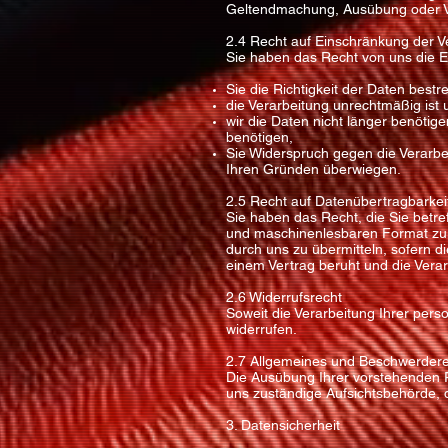
Geltendmachung, Ausübung oder Ve
2.4 Recht auf Einschränkung der V
Sie haben das Recht von uns die 
Sie die Richtigkeit der Daten bestr
die Verarbeitung unrechtmäßig ist
wir die Daten nicht länger benöti
benötigen,
Sie Widerspruch gegen die Verarbe
Ihren Gründen überwiegen.
2.5 Recht auf Datenübertragbarkei
Sie haben das Recht, die Sie betre
und maschinenlesbaren Format zu 
durch uns zu übermitteln, sofern di
einem Vertrag beruht und die Verarb
2.6 Widerrufsrecht
Soweit die Verarbeitung Ihrer pers
widerrufen.
2.7 Allgemeines und Beschwerder
Die Ausübung Ihrer vorstehenden Re
uns zuständige Aufsichtsbehörde,
3. Datensicherheit