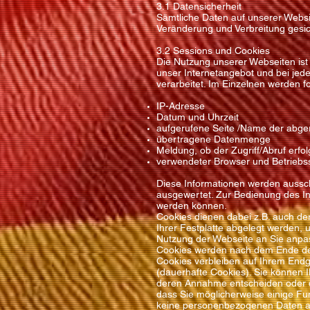
3.1 Datensicherheit
Sämtliche Daten auf unserer Websi
Veränderung und Verbreitung gesic
3.2 Sessions und Cookies
Die Nutzung unserer Webseiten ist
unser Internetangebot und bei jede
verarbeitet. Im Einzelnen werden f
IP-Adresse
Datum und Uhrzeit
aufgerufene Seite /Name der abge
übertragene Datenmenge
Meldung, ob der Zugriff/Abruf erfol
verwendeter Browser und Betrieb
Diese Informationen werden aussch
ausgewertet. Zur Bedienung des Int
werden können.
Cookies dienen dabei z.B. auch de
Ihrer Festplatte abgelegt werden
Nutzung der Webseite an Sie anpa
Cookies werden nach dem Ende der
Cookies verbleiben auf Ihrem End
(dauerhafte Cookies). Sie können I
deren Annahme entscheiden oder di
dass Sie möglicherweise einige Fun
keine personenbezogenen Daten au