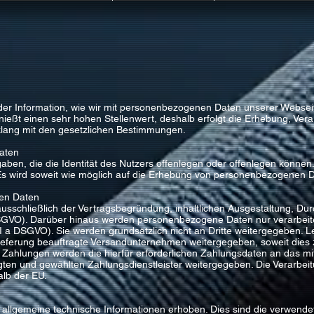
 der Information, wie wir mit personenbezogenen Daten unserer Webse
ßt einen sehr hohen Stellenwert, deshalb erfolgt die Erhebung, Ver
lang mit den gesetzlichen Bestimmungen.
aten
en, die die Identität des Nutzers offenlegen oder offenlegen können.
s wird soweit wie möglich auf die Erhebung von personenbezogenen Da
en Daten
schließlich der Vertragsbegründung, inhaltlichen Ausgestaltung, Du
DSGVO). Darüber hinaus werden personenbezogene Daten nur verarbeitet
 I a DSGVO). Sie werden grundsätzlich nicht an Dritte weitergegeben. Le
ieferung beauftragte Versandunternehmen weitergegeben, soweit dies z
on Zahlungen werden die hierfür erforderlichen Zahlungsdaten an das mi
ragten und gewählten Zahlungsdienstleister weitergegeben. Die Verarb
alb der EU.
llgemeine technische Informationen erhoben. Dies sind die verwendet