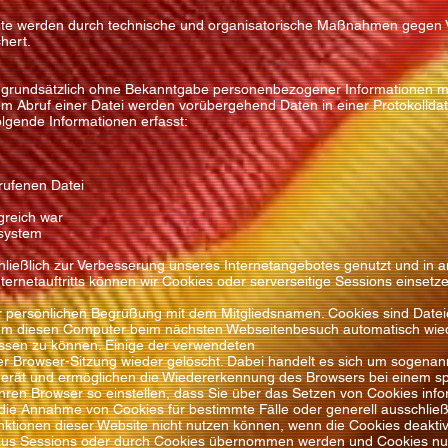
te werden durch technische und organisatorische Maßnahmen gegen Ver
hert.
 grundsätzlich ohne Bekanntgabe personenbezogener Informationen mög
m Abruf einer Datei werden vorübergehend Daten in einer Protokolldate
olgende Informationen erfasst:
rufenen Datei
greich war
ssystem
ließlich zur Verbesserung unseres Internetangebotes genutzt und in 
ernetauftritts können wir Cookies oder serverseitige Sessions einsetz
r persönlichen Begrüßung mit dem Mitgliedsnamen. Cookies sind Dateie
, um diesen Computer beim nächsten Webseitenbesuch automatisch wie
ssen zu können. Einige der verwendeten
 Browser-Sitzung wieder gelöscht. Dabei handelt es sich um sogenan
gerät und ermöglichen die Wiedererkennung des Browsers bei einem s
hren Browser so einstellen, dass Sie über das Setzen von Cookies inf
e Annahme von Cookies für bestimmte Fälle oder generell ausschließe
ktionen dieser Website nicht nutzen können, wenn die Cookies deaktivier
s Sessions oder durch Cookies übernommen werden und Cookies nur 