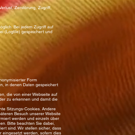
lust, Zerstörung, Zugriff,
lich. Bei jedem Zugriff auf
i (Logfile) gespeichert und
anonymisierter Form
en, in denen Daten gespeichert
n, die von einer Webseite auf
der zu erkennen und damit die
nte Sitzungs-Cookies. Andere
päteren Besuch unserer Website
ormiert werden und einzeln über
n. Bitte beachten Sie dabei,
t sind. Wir stellen sicher, dass
eingesetzt werden, sofern dies