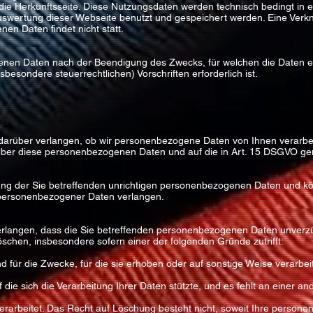
ie Herkunftsseite. Diese Nutzungsdaten werden technisch bedingt in ei
uswertung dieser Webseite benutzt und gespeichert werden. Eine Verk
en Daten findet nicht statt.
enen Daten nach der Beendigung des Zwecks, für welchen die Daten e
sbesondere steuerrechtlichen) Vorschriften erforderlich ist.
darüber verlangen, ob wir personenbezogene Daten von Ihnen verarbeite
über diese personenbezogenen Daten und auf die in Art. 15 DSGVO ge
gung der Sie betreffenden unrichtigen personenbezogenen Daten und 
 personenbezogener Daten verlangen.
rlangen, dass die Sie betreffenden personenbezogenen Daten unverzüg
löschen, insbesondere sofern einer der folgenden Gründe zutrifft:
 für die Zwecke, für die sie erhoben oder auf sonstige Weise verarbei
uf die sich die Verarbeitung Ihrer Daten stützte, und es fehlt an einer 
rarbeitet. Das Recht auf Löschung besteht nicht, soweit Ihre person