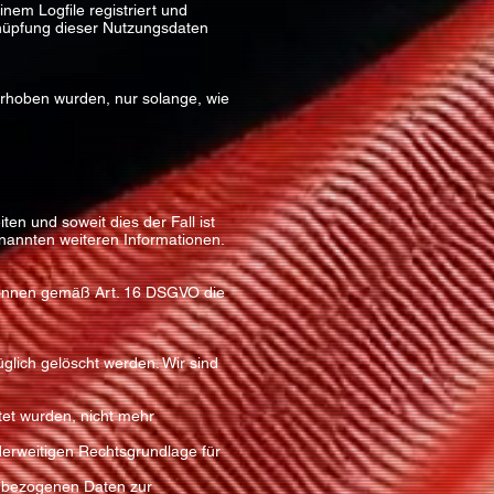
nem Logfile registriert und
nüpfung dieser Nutzungsdaten
rhoben wurden, nur solange, wie
n und soweit dies der Fall ist
nannten weiteren Informationen.
können gemäß Art. 16 DSGVO die
lich gelöscht werden. Wir sind
tet wurden, nicht mehr
anderweitigen Rechtsgrundlage für
enbezogenen Daten zur