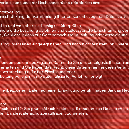
rteidigung unserer Rechtsansprüche erforderlich sind.
erarbeitung
Einschränkung der Verarbeitung Ihrer personenbezogenen Daten zu ve
eiten und wir daher die Richtigkeit überprüfen,
 und Sie die Löschung ablehnen und stattdessen die Einschränkung de
gen, Sie diese jedoch zur Geltendmachung, Ausübung oder Verteidigun
itung Ihrer Daten eingelegt haben, und noch nicht feststeht, ob unse
t
ffenden personenbezogenen Daten, die Sie uns bereitgestellt haben, in
erhalten und Sie haben das Recht, diese Daten einem anderen Veran
e Verarbeitung auf einer Einwilligung oder
eitung bei uns mithilfe automatisierter Verfahren erfolgt.
onenbezogenen Daten auf einer Einwilligung beruht, haben Sie das Recht
echt
chte ist für Sie grundsätzlich kostenlos. Sie haben das Recht sich bei
 den Landesdatenschutzbeauftragen, zu wenden.