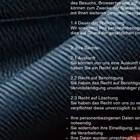
des Besuchs, Browsertyp und ggf. d
können zum Zwecke der Statistika
mit Ihren weiteren personenbezogen
1.4 Dauer der Speicherung
Wir speichern Ihre personenbezog
dies auf Grund der gesetzlichen (in
2. Ihre Rechte
2.1 Auskunft
Sie können von uns eine Auskunft 
haben Sie ein Recht auf Auskunft 
2.2 Recht auf Berichtigung
Sie haben das Recht auf Berichti
Vervollständigung unvollständiger
2.3 Recht auf Löschung
Sie haben das Recht von uns zu ve
verpflichtet diese unverzüglich zu 
Ihre personenbezogenen Daten sind
notwendig.
Sie widerrufen ihre Einwilligung, a
die Verarbeitung.
Ihre Daten wurden unrechtmäßig ve