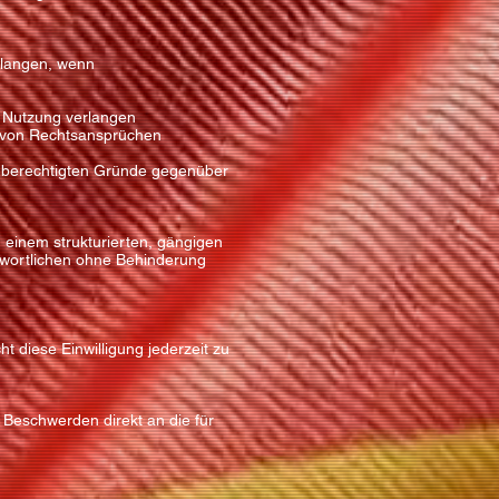
rlangen, wenn
r Nutzung verlangen
g von Rechtsansprüchen
re berechtigten Gründe gegenüber
 einem strukturierten, gängigen
twortlichen ohne Behinderung
 diese Einwilligung jederzeit zu
 Beschwerden direkt an die für