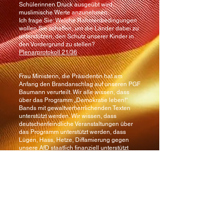
Schülerinnen Druck ausgeübt wird,
muslimische Werte anzunehmen.
Ich frage Sie: Welche Rahmenbedingungen
wollen Sie schaffen, um die Länder dabei zu
unterstützen, den Schutz unserer Kinder in
den Vordergrund zu stellen?
Plenarprotokoll 21/36
Frau Ministerin, die Präsidentin hat am
Anfang den Brandanschlag auf unseren PGF
Baumann verurteilt. Wir alle wissen, dass
über das Programm „Demokratie leben!“
Bands mit gewaltverherrlichenden Texten
unterstützt werden. Wir wissen, dass
deutschenfeindliche Veranstaltungen über
das Programm unterstützt werden, dass
Lügen, Hass, Hetze, Diffamierung gegen
unsere AfD staatlich finanziell unterstützt
werden. Ich frage Sie: Wann stellen Sie
solche Förderungen ein? Wann fordern Sie
diese Gelder zurück? Wann agieren Sie?
Oder muss erst ein AfDler sterben, Frau
Ministerin?
Plenarprotokoll 21/36