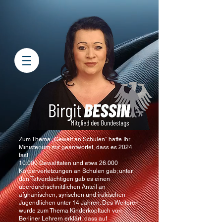
Zum Thema „Gewalt an Schulen“ hatte Ihr
Ministerium mir geantwortet, dass es 2024
fast
10.000 Gewalttaten und etwa 26.000
Körperverletzungen an Schulen gab; unter
den Tatverdächtigen gab es einen
überdurchschnittlichen Anteil an
afghanischen, syrischen und irakischen
Jugendlichen unter 14 Jahren. Des Weiteren
wurde zum Thema Kinderkopftuch von
Berliner Lehrern erklärt, dass auf